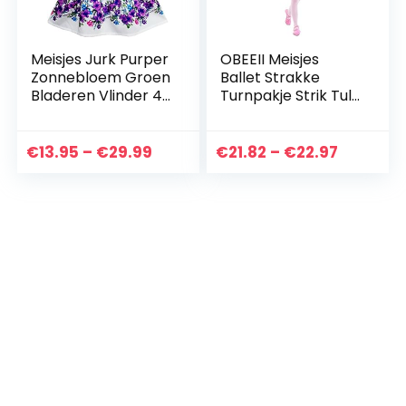
Meisjes Jurk Purper
OBEEII Meisjes
Zonnebloem Groen
Ballet Strakke
Bladeren Vlinder 4-
Turnpakje Strik Tule
12 jaren
Gesplitste Tutu Rok
Gymnastiek
Dansjurk Peuter
Prijsklasse:
Prijsklas
€
13.95
–
€
29.99
€
21.82
–
€
22.97
Kids Ballerina
€13.95
€21.82
Fancy…
tot
tot
€29.99
€22.97