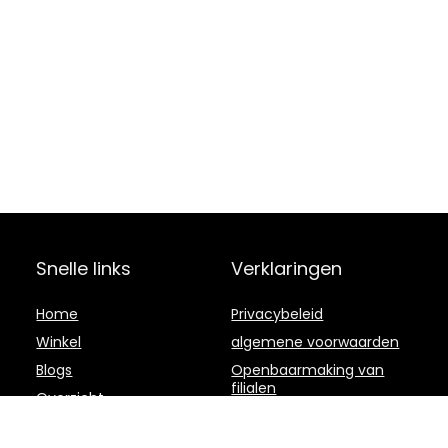
Snelle links
Verklaringen
Home
Privacybeleid
Winkel
algemene voorwaarden
Blogs
Openbaarmaking van
filialen
Overzicht
Onze webshops