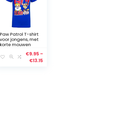
Paw Patrol T-shirt
voor jongens, met
korte mouwen
€
9.95
–
Prijsklasse:
€
13.15
€9.95
tot
€13.15