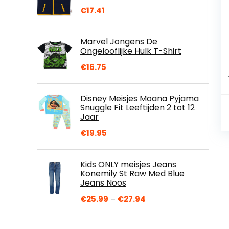
€
17.41
Marvel Jongens De
Ongelooflijke Hulk T-Shirt
€
16.75
Disney Meisjes Moana Pyjama
Snuggle Fit Leeftijden 2 tot 12
Jaar
€
19.95
Kids ONLY meisjes Jeans
Konemily St Raw Med Blue
Jeans Noos
Prijsklasse:
€
25.99
–
€
27.94
€25.99
tot