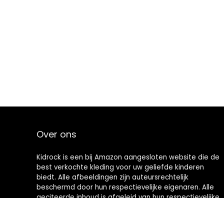
€27.94
Over ons
Kidrock is een bij Amazon aangesloten website die de
best verkochte kleding voor uw geliefde kinderen
biedt. Alle afbeeldingen zijn auteursrechtelijk
beschermd door hun respectievelijke eigenaren. Alle
geciteerde inhoud is afgeleid van hun respectievelijke
bronnen.