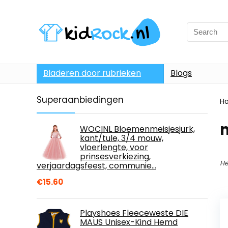
Bladeren door rubrieken
Blogs
Superaanbiedingen
H
m
WOCINL Bloemenmeisjesjurk,
kant/tule, 3/4 mouw,
vloerlengte, voor
prinsesverkiezing,
He
verjaardagsfeest, communie…
€
15.60
Playshoes Fleeceweste DIE
MAUS Unisex-Kind Hemd