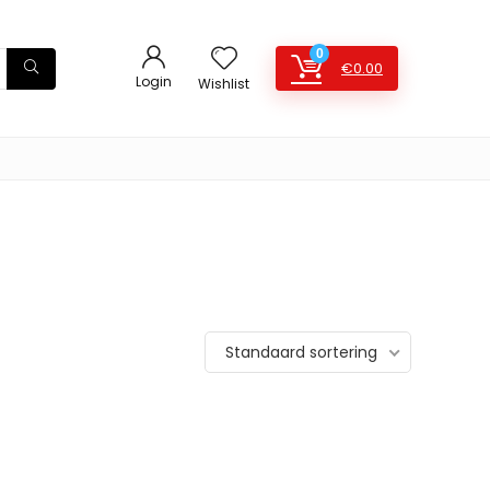
0
€
0.00
Login
Wishlist
Standaard sortering