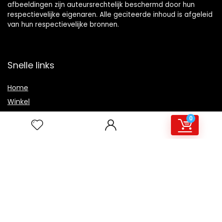
afbeeldingen zijn auteursrechtelijk beschermd door hun
respectievelijke eigenaren. Alle geciteerde inhoud is afgeleid
van hun respectievelijke bronnen.
Snelle links
Home
Winkel
Blogs
0
Overzicht
Onze webshops
Adverteren
Verklaringen
Privacybeleid
algemene voorwaarden