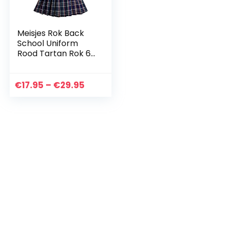
Meisjes Rok Back
School Uniform
Rood Tartan Rok 6-
14 jaren
Prijsklasse:
€
17.95
–
€
29.95
€17.95
tot
€29.95