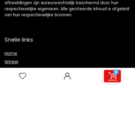
afbeeldingen zijn auteursrechtelijk beschermd door hun
respectievelijke eigenaren. Alle geciteerde inhoud is afgeleid
van hun respectievelijke bronnen.
Snelle links
Home
Winkel
Blogs
0
Overzicht
Onze webshops
Adverteren
Verklaringen
Privacybeleid
algemene voorwaarden