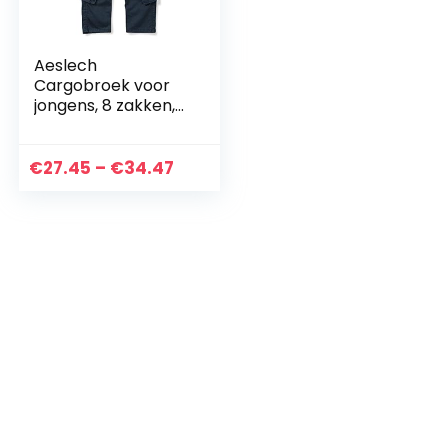
Aeslech
Cargobroek voor
jongens, 8 zakken,
casual
wandelbroek
Prijsklasse:
€
27.45
–
€
34.47
€27.45
tot
€34.47