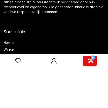
afbeeldingen zijn auteursrechtelijk beschermd door hun
respectievelijke eigenaren. Alle geciteerde inhoud is afgeleid
van hun respectievelijke bronnen.
Snelle links
Home
Winkel
Blogs
0
Overzicht
Onze webshops
Adverteren
Verklaringen
Privacybeleid
algemene voorwaarden