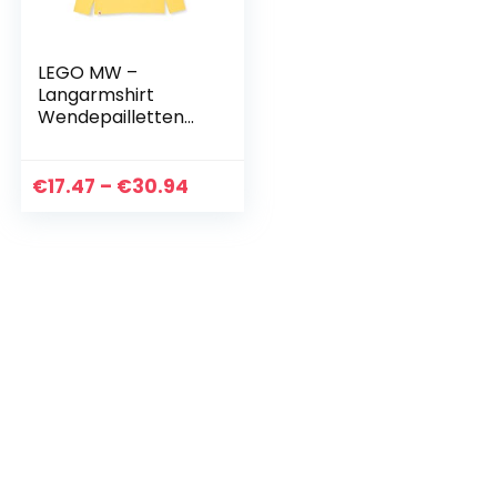
LEGO MW –
Langarmshirt
Wendepailletten
LEGO Batman
jongens t-shirt
Prijsklasse:
€
17.47
–
€
30.94
€17.47
tot
€30.94