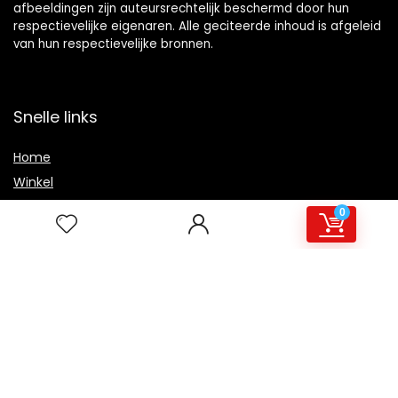
afbeeldingen zijn auteursrechtelijk beschermd door hun
respectievelijke eigenaren. Alle geciteerde inhoud is afgeleid
van hun respectievelijke bronnen.
Snelle links
Home
Winkel
Blogs
0
Overzicht
Onze webshops
Adverteren
Verklaringen
Privacybeleid
algemene voorwaarden