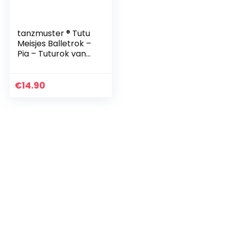
tanzmuster ® Tutu
Meisjes Balletrok –
Pia – Tuturok van
tule om in te glijden
€
14.90