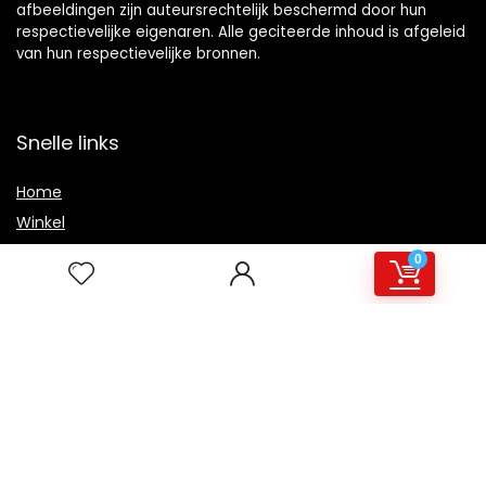
afbeeldingen zijn auteursrechtelijk beschermd door hun
respectievelijke eigenaren. Alle geciteerde inhoud is afgeleid
van hun respectievelijke bronnen.
Snelle links
Home
Winkel
Blogs
0
Overzicht
Onze webshops
Adverteren
Verklaringen
Privacybeleid
algemene voorwaarden