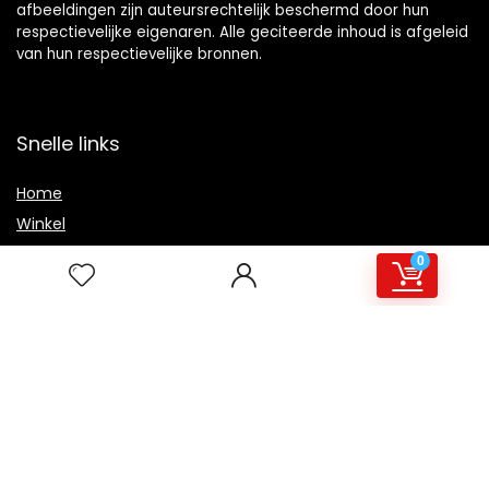
afbeeldingen zijn auteursrechtelijk beschermd door hun
respectievelijke eigenaren. Alle geciteerde inhoud is afgeleid
van hun respectievelijke bronnen.
Snelle links
Home
Winkel
Blogs
0
Overzicht
Onze webshops
Adverteren
Verklaringen
Privacybeleid
algemene voorwaarden