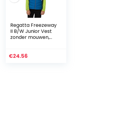
Regatta Freezeway
II B/W Junior Vest
zonder mouwen,
licht, isolerend, met
reflecterende
motieven, voor
€
24.56
kinderen