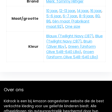
Brand
Merk: Tommy Hilfiger
10 jaar
,
12-13 jaar
,
14 jaar
,
16 jaar
,
5-6 jaar
,
6-7 jaar
,
8-9 jaar
,
80
,
Maat/grootte
86
,
Eén maat (Fabrikant
maat:92)
,
One size
Blauw (Twilight Navy C87)
,
Blue
(Twilight Navy C87)
,
Bruin
Kleur
(Zilver Rbv)
,
Green (Uniform
Olive 548-640 L8q)
,
Groen
(Uniform Olive 548-640 L8q)
Over ons
Kidrock is een bij Amazon aangesloten website die de best
verkochte kleding voor uw geliefde kinderen biedt. Alle
afbeeldingen zijn auteursrechtelijk beschermd door hun