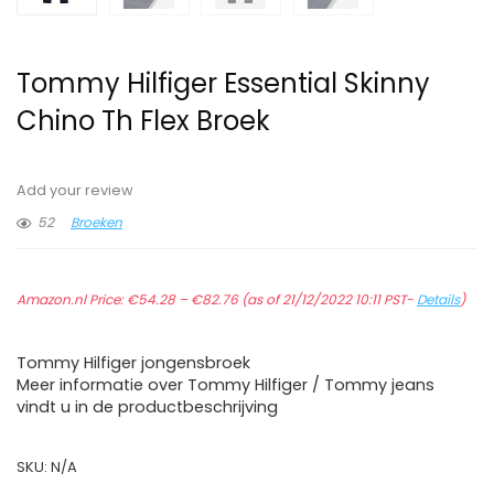
Tommy Hilfiger Essential Skinny
Chino Th Flex Broek
Add your review
52
Broeken
Prijsklasse:
Amazon.nl Price:
€
54.28
–
€
82.76
€54.28
(as of 21/12/2022 10:11 PST-
Details
)
tot
€82.76
Tommy Hilfiger jongensbroek
Meer informatie over Tommy Hilfiger / Tommy jeans
vindt u in de productbeschrijving
SKU:
N/A