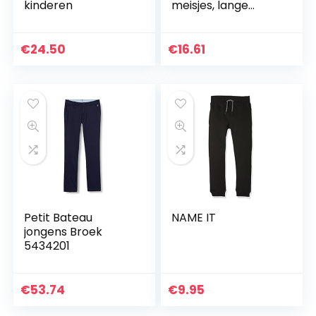
kinderen
meisjes, lange
camouflagebroek
met zijzakken,
elastisch,
€
24.50
€
16.61
camouflage,
joggingbroek,
taille…
Petit Bateau
NAME IT
jongens Broek
5434201
€
53.74
€
9.95