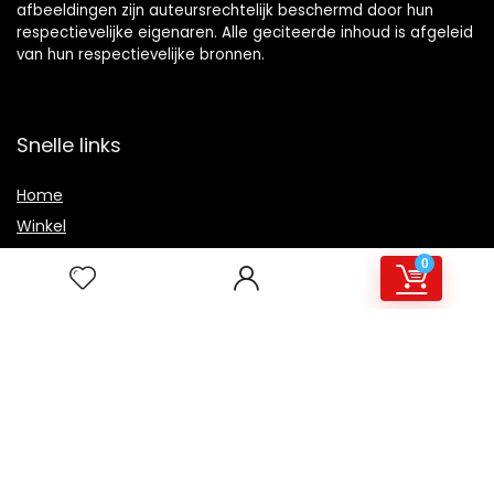
afbeeldingen zijn auteursrechtelijk beschermd door hun
respectievelijke eigenaren. Alle geciteerde inhoud is afgeleid
van hun respectievelijke bronnen.
Snelle links
Home
Winkel
Blogs
0
Overzicht
Onze webshops
Adverteren
Verklaringen
Privacybeleid
algemene voorwaarden