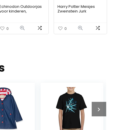
Echinodon Outdoorjas
Harry Potter Meisjes
voor kinderen,
Zweinstein Jurk
waterafstotend,
winddicht, voor meisjes,
jongens, overgangsjas,
0
0
regenjas, lente…
s