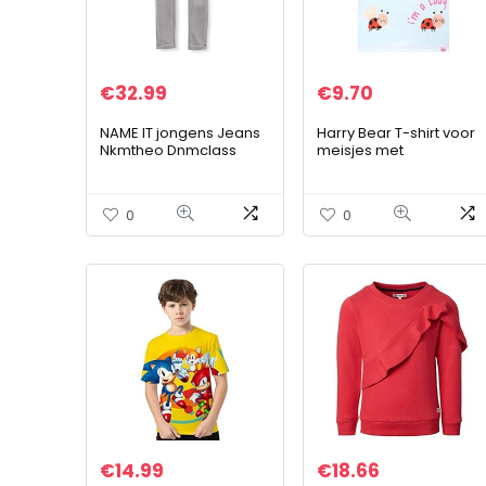
€
32.99
€
9.70
NAME IT jongens Jeans
Harry Bear T-shirt voor
Nkmtheo Dnmclass
meisjes met
4451 Pant Noos
lieveheersbeestje
0
0
€
14.99
€
18.66