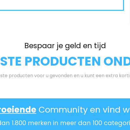
Bespaar je geld en tijd
ESTE PRODUCTEN ONDE
te producten voor u gevonden en u kunt een extra kort
roeiende
Community en vind wa
dan 1.800 merken in meer dan 100 categor