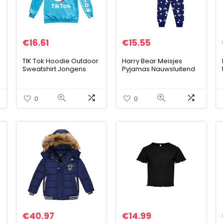
€
16.61
€
15.55
TIK Tok Hoodie Outdoor
Harry Bear Meisjes
Sweatshirt Jongens
Pyjamas Nauwsluitend
Meisjes Kids Hoodie
Fit Luiaard
Kleding Casual Lange
Mouw Hoodie Top
0
0
€
40.97
€
14.99