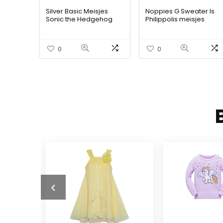
Silver Basic Meisjes
Noppies G Sweater ls
Sonic the Hedgehog
Philippolis meisjes
Kleding Kinderen
sweater
Casual Tops
Kindercadeaus
0
0
Populaire films Korte
mouw