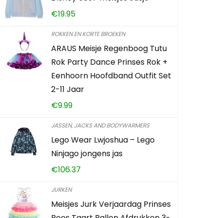
Meisjes Ju
€
19.95
Bloem Mee
jaren
ROKKEN EN KORTE BROEKEN
ARAUS Meisje Regenboog Tutu
€
19.95
Rok Party Dance Prinses Rok +
Eenhoorn Hoofdband Outfit Set
Already Sold:
2-11 Jaar
€
9.99
Haast je! Aan
JASSEN, JACKS AND BODYWARMERS
Lego Wear Lwjoshua – Lego
0
1
Ninjago jongens jas
€
106.37
TOEVOEG
JURKEN
Meisjes Jurk Verjaardag Prinses
Roes Taart Ballon Afdrukken 3-