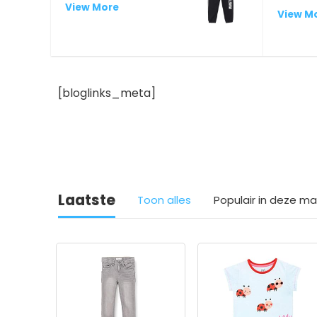
View More
View M
[bloglinks_meta]
Laatste
Toon alles
Populair in deze m