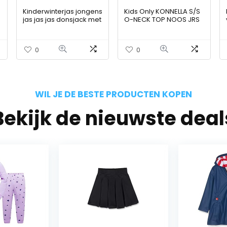
Kinderwinterjas jongens
Kids Only KONNELLA S/S
jas jas jas donsjack met
O-NECK TOP NOOS JRS
capuchon lange
meisjes T-Shirt
mouwen pluche
klassiek gevoerd winter
0
0
bontkraag…
WIL JE DE BESTE PRODUCTEN KOPEN
Bekijk de nieuwste deal