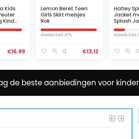
 Kids
Lemon Beret Teen
Hatley Spl
euter
Girls Skirt meisjes
Jacket mei
Kind
Rok
Splash Jas
er
nge
Already Sold: 97%
Already Sold: 19
rn
ps…
€
16.99
€
13.12
g de beste aanbiedingen voor kinder