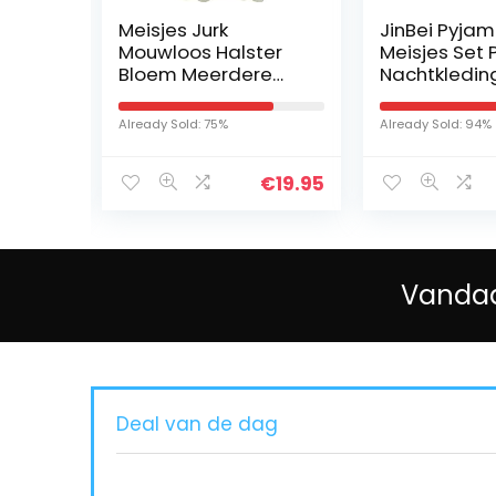
Meisjes Jurk
JinBei Pyjama
/Xsl
Mouwloos Halster
Meisjes Set P
oos
Bloem Meerdere
Nachtkleding 
lagen Chiffon 4-14
Pajamas Wint
jaren
Katoenen La
Already Sold: 75%
Already Sold: 94%
Mouw Eenhoo
Night Suit To
22.95
€
19.95
Vandaa
Deal van de dag