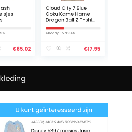
ash
Cloud City 7 Blue
Odzieze
sjes
Goku Kame Hame
kapmant
Dragon Ball Z T-shirt
donsjas
voor kinderen
waterdi
capucho
%
Already Sold: 34%
Already Sol
7 jaar
€
65.02
€
17.95
kleding
U kunt geïnteresseerd zijn
JASSEN, JACKS AND BODYWARMERS
Disney 5897 meisjes Jasje