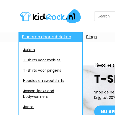
Bladeren door rubrieken
Blogs
Jurken
T-shirts voor meisjes
Beste 
T-shirts voor jongens
T-S
Hoodies en sweatshirts
Jassen, jacks and
Shop de bes
bodywarmers
Krijg tot 2
Jeans
NU AF