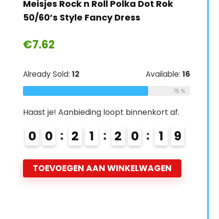
Meisjes Rock n Roll Polka Dot Rok
50/60’s Style Fancy Dress
€
7.62
Already Sold:
12
Available:
16
75 %
Haast je! Aanbieding loopt binnenkort af.
0
0
2
1
2
0
1
7
8
TOEVOEGEN AAN WINKELWAGEN