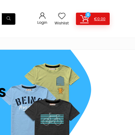
0
€
0.00
Login
Wishlist
S