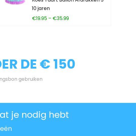
10 jaren
€
19.95
–
€
35.99
R DE € 150
ingsbon gebruiken
t je nodig hebt
ieën