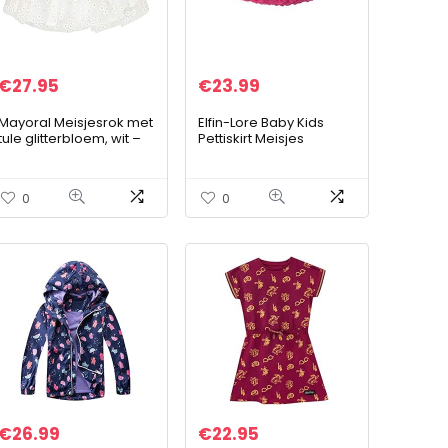
€
27.95
€
23.99
Mayoral Meisjesrok met
Elfin-Lore Baby Kids
tule glitterbloem, wit –
Pettiskirt Meisjes
3901
Schattige Tutu Rokken
Dans Carnaval
Kostuums
0
0
€
26.99
€
22.95