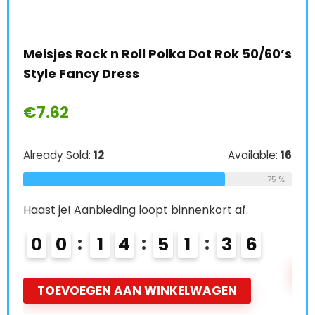
Mei
Meisjes Rock n Roll Polka Dot Rok 50/60’s
Mee
Style Fancy Dress
€
1
€
7.62
e:
66
Alre
64 %
Already Sold:
12
Available:
16
75 %
Haas
Haast je! Aanbieding loopt binnenkort af.
0
0
0
1
4
5
1
3
5
T
TOEVOEGEN AAN WINKELWAGEN