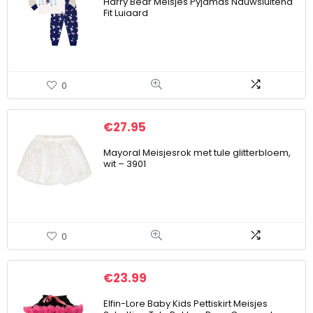
Harry Bear Meisjes Pyjamas Nauwsluitend
Fit Luiaard
0
€
27.95
Mayoral Meisjesrok met tule glitterbloem,
wit – 3901
0
€
23.99
Elfin-Lore Baby Kids Pettiskirt Meisjes