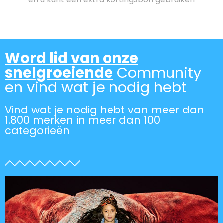
Word lid van onze
snelgroeiende
Community
en vind wat je nodig hebt
Vind wat je nodig hebt van meer dan
1.800 merken in meer dan 100
categorieën