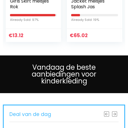
Girls Skirt meisjes
Jacket meisjes
Rok
Splash Jas
Already Sold: 97%
Already Sold: 19%
€
13.12
€
65.02
Vandaag de beste
aanbiedingen voor
kinderkleding
Deal van de dag