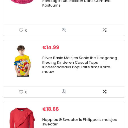
Schattige Tutu Rokken Dans Carnaval
Kostuums
0
€
14.99
Silver Basic Meisjes Sonic the Hedgehog
Kleding Kinderen Casual Tops
Kindercadeaus Populaire films Korte
mouw
0
€
18.66
Noppies G Sweater ls Philippolis meisjes
sweater