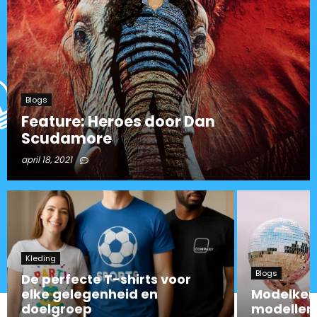
Blogs
Feature: Heroes door Dan
Scudamore
april 18, 2021
Kleding
Blogs
De perfecte T-shirts voor
elke gelegenheid en
Modelkenm
doelgroep
modellen 