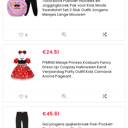
Toca Boca Pullover Hoodies en
Joggingbroek Pak voor Kids Mode
Sweatshirt Set 2 Stuk Outfit Jongens
Meisjes Lange Mouwen
0
€
24.51
FYMNSI Meisje Prinses Kostuum Fancy
Dress Up Cosplay Halloween Kerst
Verjaardag Party Outfit Kids Carnaval
Avond Pageant…
0
€
45.61
Gol jongens spijkerbroek Five-Pocket-