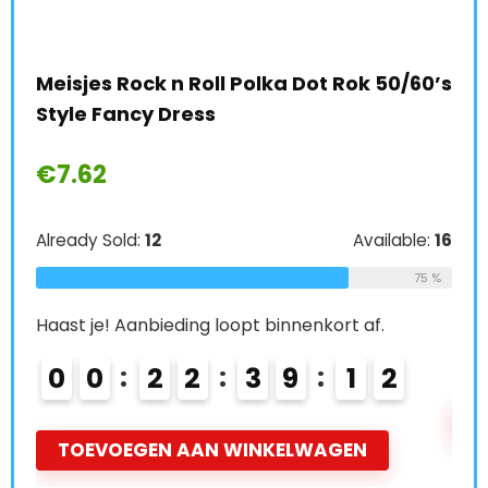
Mei
Meisjes Rock n Roll Polka Dot Rok 50/60’s
Mee
Style Fancy Dress
€
1
€
7.62
e:
66
Alre
64 %
Already Sold:
12
Available:
16
75 %
Haas
Haast je! Aanbieding loopt binnenkort af.
0
0
0
2
2
3
9
1
1
2
T
TOEVOEGEN AAN WINKELWAGEN