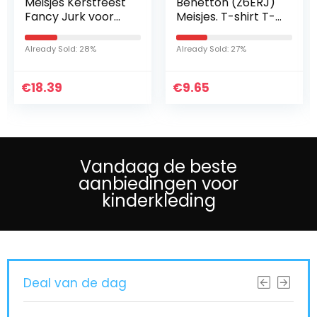
Meisjes Kerstfeest
Benetton (Z6ERJ)
Fancy Jurk voor
Meisjes. T-shirt T-
Cosplay Festival
SHIRT M/L
Prestaties
Already Sold: 28%
Already Sold: 27%
Verjaardag Bruiloft
Carnaval
€
Fotoshoot…
18.39
€
9.65
Vandaag de beste
aanbiedingen voor
kinderkleding
Deal van de dag