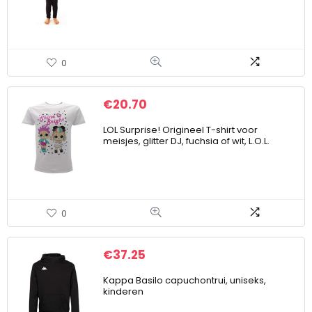
0
€
20.70
LOL Surprise! Origineel T-shirt voor
meisjes, glitter DJ, fuchsia of wit, L.O.L.
0
€
37.25
Kappa Basilo capuchontrui, uniseks,
kinderen