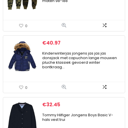
maten 98-188
0
€
40.97
Kinderwinterjas jongens jas jas jas
donsjack met capuchon lange mouwen
pluche klassiek gevoerd winter
bontkraag…
0
€
32.45
Tommy Hilfiger Jongens Boys Basic V-
hals vest trui