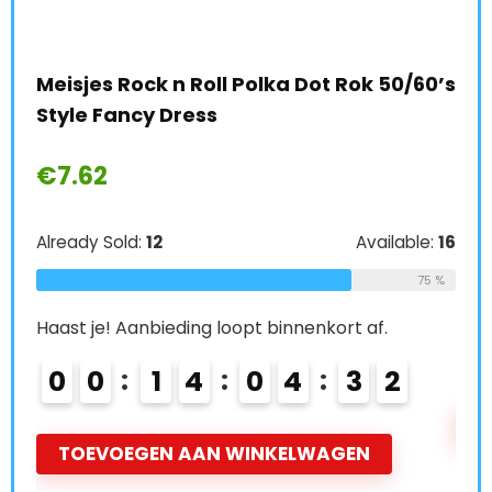
Mei
Meisjes Rock n Roll Polka Dot Rok 50/60’s
Mee
Style Fancy Dress
€
1
€
7.62
e:
66
Alre
64 %
Already Sold:
12
Available:
16
75 %
Haas
Haast je! Aanbieding loopt binnenkort af.
0
0
0
1
4
0
4
3
1
2
T
TOEVOEGEN AAN WINKELWAGEN