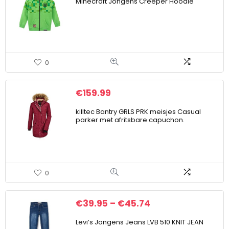
Minecraft Jongens Creeper Hoodie
0
€
159.99
killtec Bantry GRLS PRK meisjes Casual
parker met afritsbare capuchon.
0
€
39.95
–
€
45.74
Levi’s Jongens Jeans LVB 510 KNIT JEAN