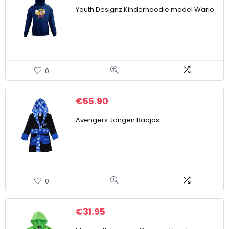
Youth Designz Kinderhoodie model Wario
0
€
55.90
Avengers Jongen Badjas
0
€
31.95