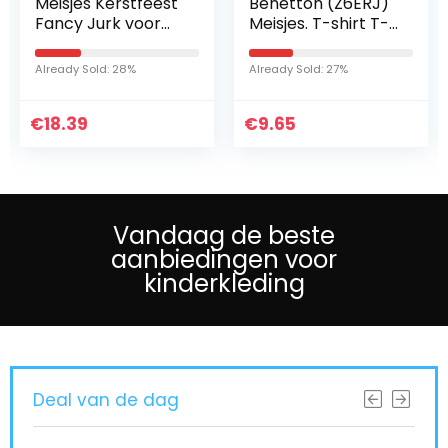
Meisjes Kerstfeest
Benetton (Z6ERJ)
Fancy Jurk voor
Meisjes. T-shirt T-
Cosplay Festival
SHIRT M/L
Prestaties
Already Sold: 28%
Already Sold: 27%
Verjaardag Bruiloft
Carnaval
€
Fotoshoot…
18.39
€
9.65
Vandaag de beste
aanbiedingen voor
kinderkleding
Deal van de dag