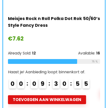
Mei
Meisjes Rock n Roll Polka Dot Rok 50/60’s
Mee
Style Fancy Dress
€
1
€
7.62
e:
66
Alre
64 %
Already Sold:
12
Available:
16
75 %
Haas
Haast je! Aanbieding loopt binnenkort af.
0
0
0
0
9
3
0
5
4
5
T
TOEVOEGEN AAN WINKELWAGEN