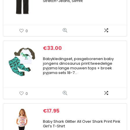
Stretch-Jeans, Slimfit
0
€
33.00
Babykledingset, pasgeborenen baby
jongens dinosaurus print tweedelige
pyjama lange mouwen tops + broek
pyjama sets 18-7…
0
€
17.95
Baby Shark Glitter All Over Shark Print Pink
Girl’s T-Shirt