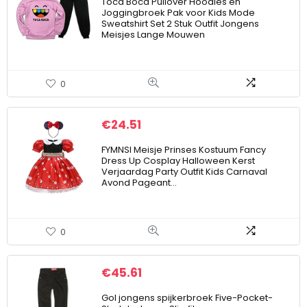
Toca Boca Pullover Hoodies en
Joggingbroek Pak voor Kids Mode
Sweatshirt Set 2 Stuk Outfit Jongens
Meisjes Lange Mouwen
0
€
24.51
FYMNSI Meisje Prinses Kostuum Fancy
Dress Up Cosplay Halloween Kerst
Verjaardag Party Outfit Kids Carnaval
Avond Pageant…
0
€
45.61
Gol jongens spijkerbroek Five-Pocket-