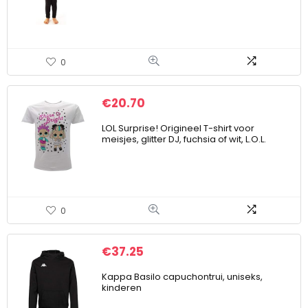
0
€
20.70
LOL Surprise! Origineel T-shirt voor
meisjes, glitter DJ, fuchsia of wit, L.O.L.
0
€
37.25
Kappa Basilo capuchontrui, uniseks,
kinderen