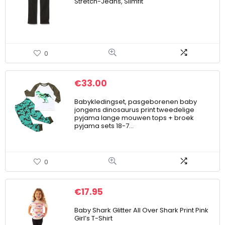
Stretch-Jeans, Slimfit
0
€
33.00
Babykledingset, pasgeborenen baby
jongens dinosaurus print tweedelige
pyjama lange mouwen tops + broek
pyjama sets 18-7…
0
€
17.95
Baby Shark Glitter All Over Shark Print Pink
Girl’s T-Shirt