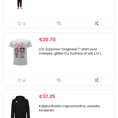
0
€
20.70
LOL Surprise! Origineel T-shirt voor
meisjes, glitter DJ, fuchsia of wit, L.O.L.
0
€
37.25
Kappa Basilo capuchontrui, uniseks,
kinderen