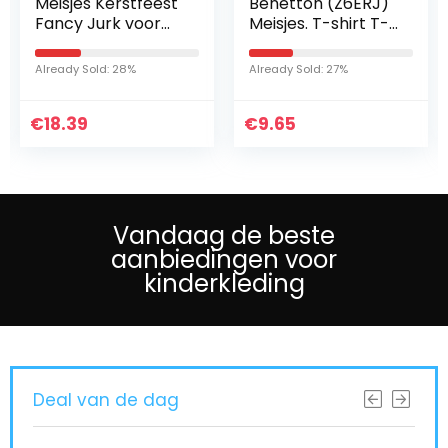
Meisjes Kerstfeest
Benetton (Z6ERJ)
Fancy Jurk voor
Meisjes. T-shirt T-
Cosplay Festival
SHIRT M/L
Prestaties
Already Sold: 28%
Already Sold: 27%
Verjaardag Bruiloft
Carnaval
€
Fotoshoot…
18.39
€
9.65
Vandaag de beste
aanbiedingen voor
kinderkleding
Deal van de dag