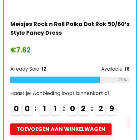
Mei
Meisjes Rock n Roll Polka Dot Rok 50/60’s
Mee
Style Fancy Dress
€
1
€
7.62
e:
66
Alre
64 %
Already Sold:
12
Available:
16
75 %
Haas
Haast je! Aanbieding loopt binnenkort af.
0
0
0
1
1
0
2
2
8
9
T
TOEVOEGEN AAN WINKELWAGEN