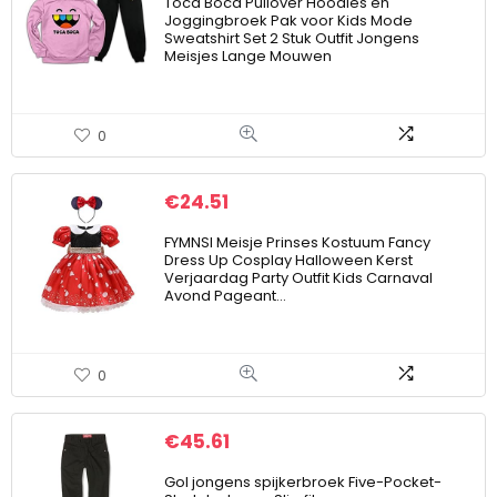
Toca Boca Pullover Hoodies en
Joggingbroek Pak voor Kids Mode
Sweatshirt Set 2 Stuk Outfit Jongens
Meisjes Lange Mouwen
0
€
24.51
FYMNSI Meisje Prinses Kostuum Fancy
Dress Up Cosplay Halloween Kerst
Verjaardag Party Outfit Kids Carnaval
Avond Pageant…
0
€
45.61
Gol jongens spijkerbroek Five-Pocket-